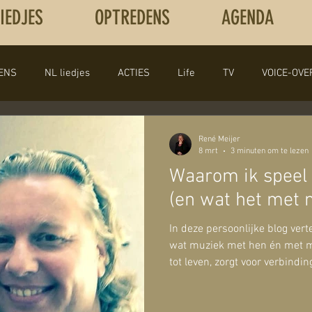
LIEDJES
OPTREDENS
AGENDA
ENS
NL liedjes
ACTIES
Life
TV
VOICE-OVE
PRESENTATIE/ WORKSHOP
Single Kan Ik De Muur Laten V
René Meijer
8 mrt
3 minuten om te lezen
Waarom ik speel 
Post test
Muziek versus ouder worden
(en wat het met m
In deze persoonlijke blog vert
wat muziek met hen én met mi
tot leven, zorgt voor verbindin
reflectie op zingen voor oud
en de kracht van muziek in d