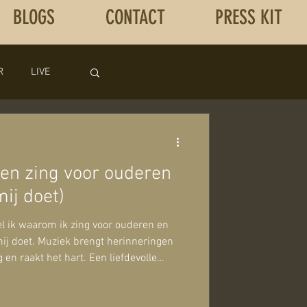
BLOGS
CONTACT
PRESS KIT
R
LIVE
allen?
en zing voor ouderen
ij doet)
el ik waarom ik zing voor ouderen en
j doet. Muziek brengt herinneringen
g en raakt het hart. Een liefdevolle
eren, dementiezorg, samen meezingen
e ouderenzorg.