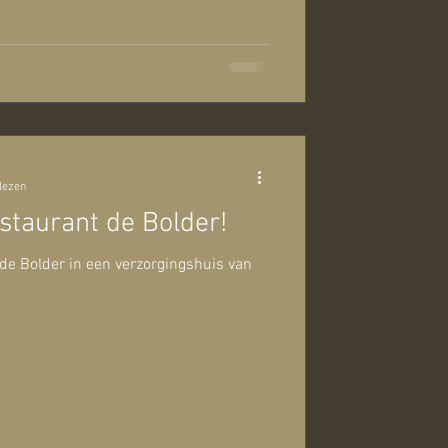
lezen
staurant de Bolder!
 de Bolder in een verzorgingshuis van