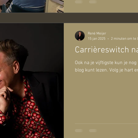
René Meijer
15 jan 2025
2 minuten om te 
Carrièreswitch na 
Ook na je vijftigste kun je no
blog kunt lezen. Volg je hart e