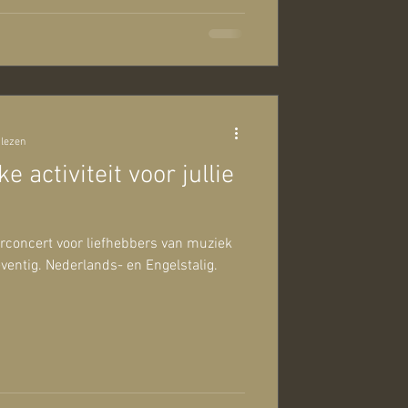
 lezen
e activiteit voor jullie
concert voor liefhebbers van muziek
 zeventig. Nederlands- en Engelstalig.