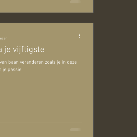
lezen
je vijftigste
g van baan veranderen zoals je in deze
n je passie!