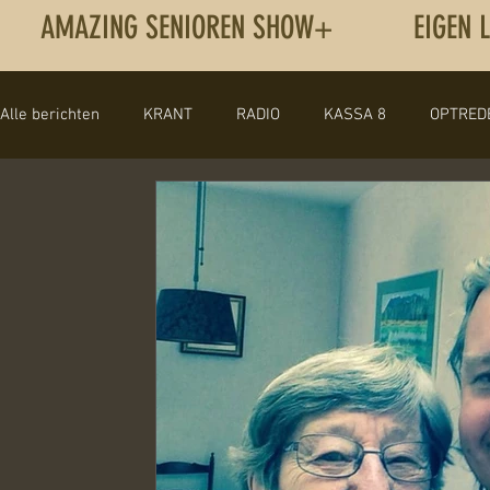
AMAZING SENIOREN SHOW+
EIGEN 
Alle berichten
KRANT
RADIO
KASSA 8
OPTRED
THE RUBIES
Engelstalige liedjes
EXPECTING TO FLY
EIGENWERK | NL
AMAZING MEEZING SHOW+
KERST