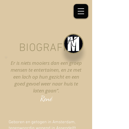
BIOGRAFIE
Er is niets mooiers dan een groep
mensen te entertainen, en ze met
een lach op hun gezicht en een
goed gevoel weer naar huis te
laten gaan”.
René
Geboren en getogen in Amsterdam,
tegenwoordig wonend in Assendelft,