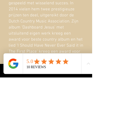
gespeeld met wisselend succes. In
2014 vielen hem twee prestigieuze
prijzen ten deel, uitgereikt door de
Dutch Country Music Association. Zijn
album ‘Dashboard Jesus’ met
uitsluitend eigen werk kreeg een
award voor beste country album en het
lied ‘I Should Have Never Ever Said it in
The First Place’ kreeg een award voor
de beste song. Dit leverde René
optredens op in binnen- en buitenland.
En met name op de regionale
radiozenders werd het album veel
gedraaid.
De voorliefde voor Nederlandstalige
muziek is altijd gebleven. René is
geïnspireerd door tal van artiesten
maar met name toch wel Robert Long,
Ramses Shaffy, en Frans Halsema.
Maar ook de meer hedendaagse acts