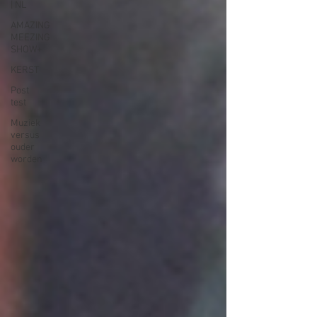
| NL
AMAZING
MEEZING
SHOW+
KERST
Post
test
Muziek
versus
ouder
worden