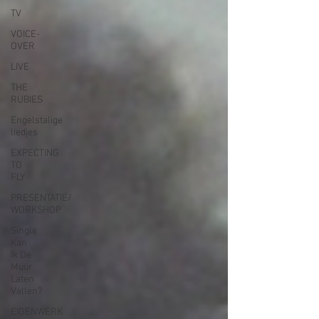
TV
VOICE-
OVER
LIVE
THE
RUBIES
Engelstalige
liedjes
EXPECTING
TO
FLY
PRESENTATIE/
WORKSHOP
Single
Kan
Ik De
Muur
Laten
Vallen?
EIGENWERK