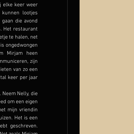
 elke keer weer 
kunnen lootjes 
 gaan die avond 
. Het restaurant 
tje te halen, net 
 is ongedwongen 
m Mirjam heen 
municeren, zijn 
eten van zo een 
al keer per jaar 
. Neem Nelly, die 
eed om een eigen 
et mijn vriendin 
izen. Het is een 
ebt geschreven. 