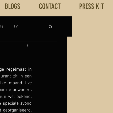
BLOGS
CONTACT
PRESS KIT
ife
TV
NTATIE/ WORKSHOP
!
T
Post test
e regelmaat in 
urant zit in een 
lke maand live 
oor de bewoners 
hun wel bekend. 
 speciale avond 
 georganiseerd. 