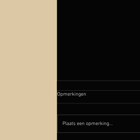
Opmerkingen
Plaats een opmerking...
Ik had 6 jaar niet gedanst...