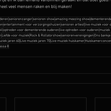
tje en ik dan iemand vanbinnen geraakt en dat doet goed! 
heel veel mensen raken en blij maken!
uderen
seniorenzanger
senioren show
amazing meezing show
dementerende
en
entertainment voor verzorgingshuizen
senioren artiest
live muziek voor 
ll
optreden voor dementerende ouderen
live optreden voor ouderen
muziek 
n
Liefde voor muziek
Rock & Rollatorshow
seniorenverenigingen
Ons bankje 
uziek jaren 60
Live muziek jaren 70
Live muziek huiskamer
Huiskamerconcer
assa 8