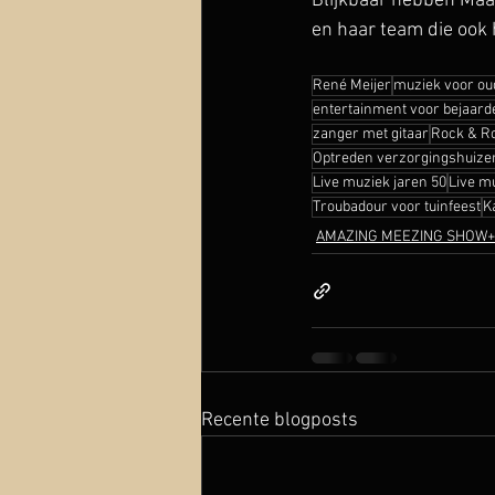
Blijkbaar hebben Maar
en haar team die ook 
René Meijer
muziek voor o
entertainment voor bejaard
zanger met gitaar
Rock & Ro
Optreden verzorgingshuize
Live muziek jaren 50
Live m
Troubadour voor tuinfeest
K
AMAZING MEEZING SHOW+
Recente blogposts