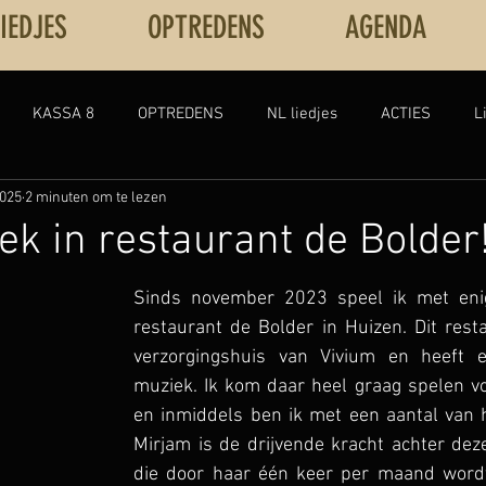
LIEDJES
OPTREDENS
AGENDA
KASSA 8
OPTREDENS
NL liedjes
ACTIES
L
2025
2 minuten om te lezen
UBIES
Engelstalige liedjes
EXPECTING TO FLY
PRESE
ek in restaurant de Bolder
n?
EIGENWERK | NL
AMAZING MEEZING SHOW+
KERS
Sinds november 2023 speel ik met enig
restaurant de Bolder in Huizen. Dit resta
verzorgingshuis van Vivium en heeft e
muziek. Ik kom daar heel graag spelen v
en inmiddels ben ik met een aantal van 
Mirjam is de drijvende kracht achter deze
die door haar één keer per maand wordt