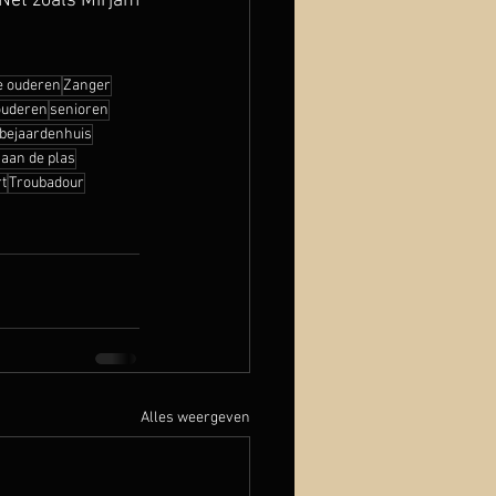
Net zoals Mirjam 
 ouderen
Zanger
ouderen
senioren
bejaardenhuis
aan de plas
t
Troubadour
Alles weergeven