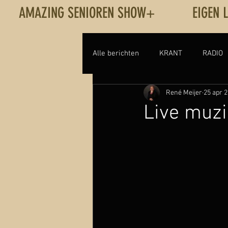
AMAZING SENIOREN SHOW+
EIGEN 
Alle berichten
KRANT
RADIO
René Meijer
25 apr 
VOICE-OVER
LIVE
THE R
Live muzi
Single Kan Ik De Muur Laten Valle
Muziek versus ouder worden