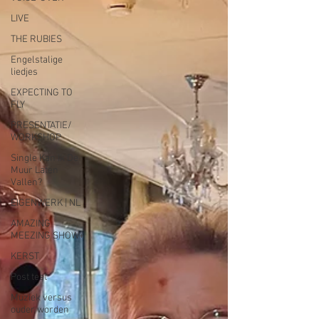
LIVE
THE RUBIES
Engelstalige
liedjes
EXPECTING TO
FLY
PRESENTATIE/
WORKSHOP
Single Kan Ik De
Muur Laten
Vallen?
EIGENWERK | NL
AMAZING
MEEZING SHOW+
KERST
Post test
Muziek versus
ouder worden