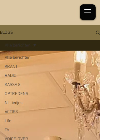
BLOGS
Alle berichten
Alle berichten
KRANT
RADIO
KASSA 8
OPTREDENS
NL liedjes
ACTIES
Life
TV
VOICE-OVER