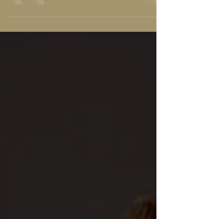
Een mooi en intiem huiskamerconcert voor
liefhebbers van muziek uit de jaren vijftig, zestig en
zeventig. Nederlands- en Engelstalig.