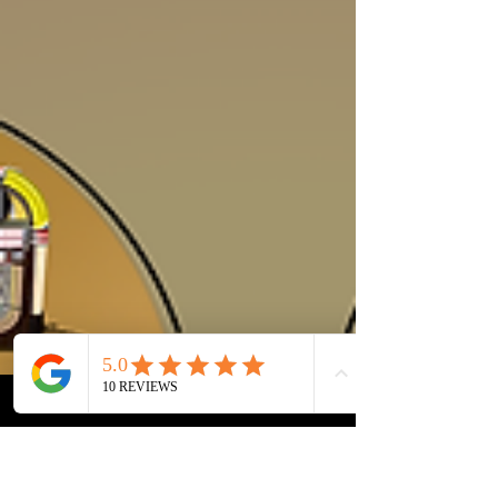
"Ik had 6 jaar niet gedanst tot deze middag", zo vertelde
een gesoigneerde dame van 76 aan mij na het
optreden in een revalidatiehuis in...