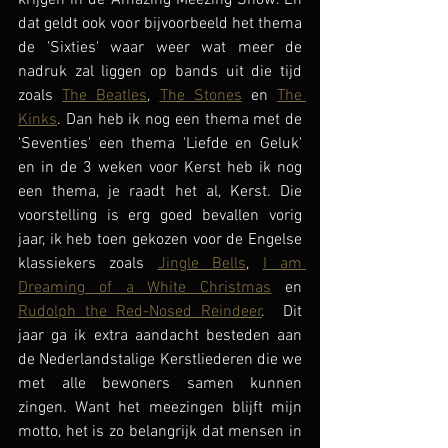
dat geldt ook voor bijvoorbeeld het thema 
de 'Sixties' waar weer wat meer de 
nadruk zal liggen op bands uit die tijd 
zoals 
The Beatles
, 
The Stones
 en 
The 
Kinks
. Dan heb ik nog een thema met de 
'Seventies' een thema 'Liefde en Geluk' 
en in de 3 weken voor Kerst heb ik nog 
een thema, je raadt het al, Kerst. Die 
voorstelling is erg goed bevallen vorig 
jaar, ik heb toen gekozen voor de Engelse 
klassiekers zoals 
Jingle Bells
, 
I am 
Dreaming of a White Christmas
 en 
Rudolph the Red-Nosed Reindeer
.  Dit 
jaar ga ik extra aandacht besteden aan 
de Nederlandstalige Kerstliederen die we 
met alle bewoners samen kunnen 
zingen. Want het meezingen blijft mijn 
motto, het is zo belangrijk dat mensen in 