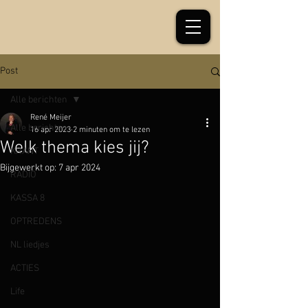
Post
Alle berichten
René Meijer
Alle berichten
16 apr 2023
2 minuten om te lezen
Welk thema kies jij?
KRANT
Bijgewerkt op:
7 apr 2024
RADIO
KASSA 8
OPTREDENS
NL liedjes
ACTIES
Life