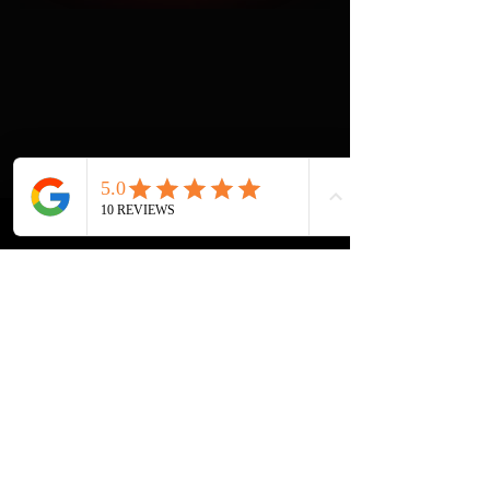
Nederlandstaligeliedjes
muziek voor ouderen
Artiest
seniorenzanger
senioren show
amazing meezing show
dementerende ouderen
entertainment voor bejaarden
entertainment voor verzorgingshuizen
senioren
Rock & Roll
Engelstalig
Sixties
verzorgingshuis
seventies
Kerst
thema's
Gezelligheid
fifties
the beatles
the stones
AMAZING MEEZING SHOW+