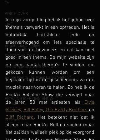
TV
VOICE-OVER
In mijn vorige blog heb ik het gehad over 
LIVE
thema's verwerkt in een optreden. Het is 
natuurlijk hartstikke leuk en 
THE RUBIES
sfeerverhogend om iets speciaals te 
Engelstalige liedjes
doen voor de bewoners en dat kan heel 
EXPECTING TO FLY
goed in een thema. Op mijn website zijn 
nu een aantal thema's te vinden die 
PRESENTATIE/ WORKSHOP
gekozen kunnen worden om een 
Single Kan Ik De Muur Laten Vallen?
bepaalde tijd in de geschiedenis van de 
muziek naar voren te halen. Zo heb ik de 
EIGENWERK | NL
Rock'n Rollator Show die verwijst naar 
AMAZING MEEZING SHOW+
de jaren 50 met artiesten als 
Elvis 
Presley
, 
Bill Haley
, 
The Everly Brothers 
en 
KERST
Cliff Richard
. Het betekent niet dat ik 
Post test
alleen maar Rock'n Roll ga spelen maar 
Muziek versus ouder worden
het zal dan wel een plek op de voorgrond 
krijgen in de Amazing Meezing Show. En 