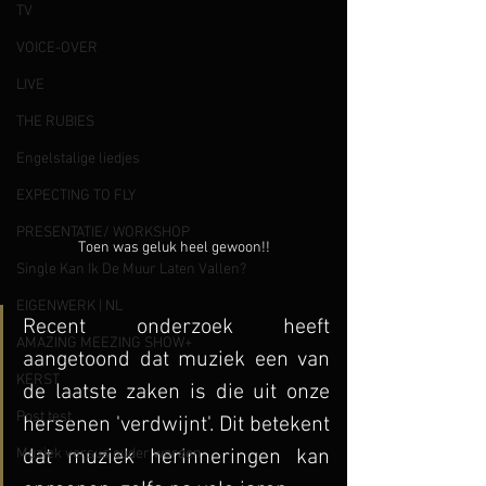
TV
VOICE-OVER
LIVE
THE RUBIES
Engelstalige liedjes
EXPECTING TO FLY
PRESENTATIE/ WORKSHOP
Toen was geluk heel gewoon!!
Single Kan Ik De Muur Laten Vallen?
EIGENWERK | NL
Recent onderzoek heeft 
AMAZING MEEZING SHOW+
aangetoond dat muziek een van 
KERST
de laatste zaken is die uit onze 
Post test
hersenen 'verdwijnt'. Dit betekent 
Muziek versus ouder worden
dat muziek herinneringen kan 