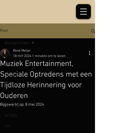
Post
Alle berichten
René Meijer
Alle berichten
18 mrt 2024
1 minuten om te lezen
Muziek Entertainment,
KRANT
Speciale Optredens met een
RADIO
Tijdloze Herinnering voor
KASSA 8
Ouderen
OPTREDENS
Bijgewerkt op:
8 mei 2024
NL liedjes
ACTIES
Life