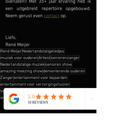
overlaten!! Met 35+ jaar ervaring heb ik 
een uitgebreid repertoire opgebouwd. 
Neem gerust even 
contact
 op.
Liefs,
René Meijer
René Meijer
Nederlandstaligeliedjes
muziek voor ouderen
Artiest
seniorenzanger
Nederlandstalige muziek
senioren show
amazing meezing show
dementerende ouderen
Zanger
entertainment voor bejaarden
entertainment voor verzorgingshuizen
senioren artiest
live muziek voor ouderen
Rock & Roll
artiest voor ouderen
entertainment bejaardenhuizen
Engelstalig
muziekoptredens voor ouderen
Sixties
show voor senioren
seventies
toen was geluk heel gewoon
terug in de tijd
vervlogen tijden
Wim Sonneveld
Toon Hermans
Vader Abraham
Nico Haak
die goeie ouwe tijd