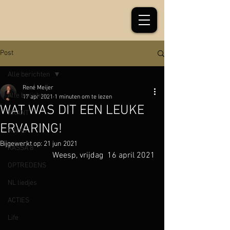
Post
Alle berichten
René Meijer
Alle berichten
17 apr 2021
1 minuten om te lezen
WAT WAS DIT EEN LEUKE
KRANT
ERVARING!
RADIO
Bijgewerkt op:
21 jun 2021
KASSA 8
Weesp, vrijdag  16 april 2021
OPTREDENS
NL liedjes
ACTIES
Life