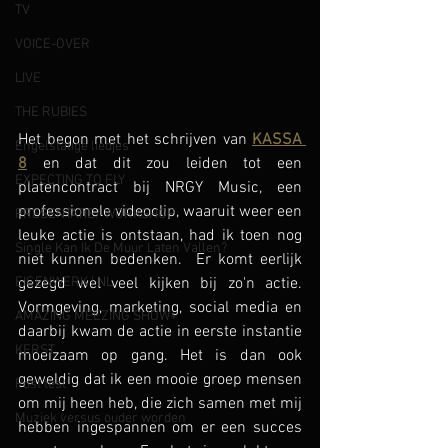
TV
VOICE-OVER
LIVE
THE RUBIES
Het begon met het schrijven van 
KASSA 
Engelstalige liedjes
8
 en dat dit zou leiden tot een 
EXPECTING TO FLY
platencontract bij NRGY Music, een 
professionele videoclip, waaruit weer een 
PRESENTATIE/ WORKSHOP
leuke actie is ontstaan, had ik toen nog 
Single Kan Ik De Muur Laten Vallen?
niet kunnen bedenken.  Er komt eerlijk 
EIGENWERK | NL
gezegd wel veel kijken bij zo'n actie. 
Vormgeving, marketing, social media en 
AMAZING MEEZING SHOW+
daarbij kwam de actie in eerste instantie 
KERST
moeizaam op gang. Het is dan ook 
geweldig dat ik een mooie groep mensen 
Post test
om mij heen heb, die zich samen met mij 
Muziek versus ouder worden
hebben ingespannen om er een succes 