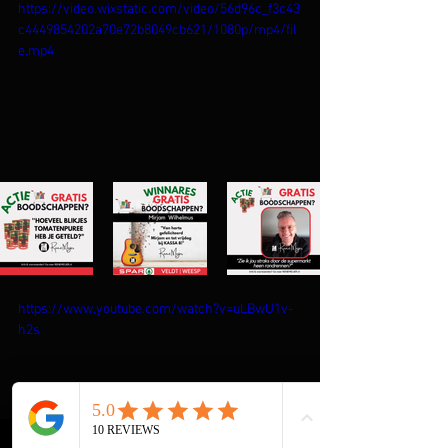
https://video.wixstatic.com/video/56d96c_f3c43
c4449854202a70e72b8049cb621/1080p/mp4/fil
e.mp4
https://www.youtube.com/watch?v=uLBwU1v-
h2s