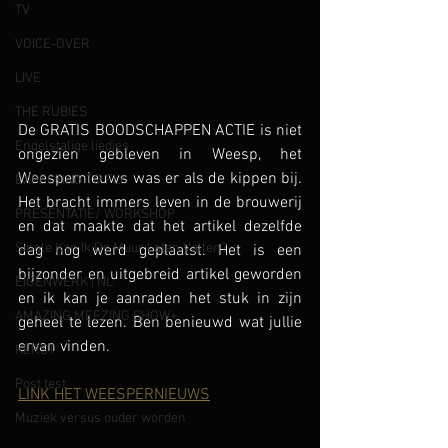
TV
VOICE-OVER
LIVE
THE RUBIES
De GRATIS BOODSCHAPPEN ACTIE is niet 
Engelstalige liedjes
ongezien gebleven in Weesp, het 
Weespernieuws was er als de kippen bij. 
EXPECTING TO FLY
Het bracht immers leven in de brouwerij 
PRESENTATIE/ WORKSHOP
en dat maakte dat het artikel dezelfde 
Single Kan Ik De Muur Laten Vallen?
dag nog werd geplaatst. Het is een 
bijzonder en uitgebreid artikel geworden 
EIGENWERK | NL
en ik kan je aanraden het stuk in zijn 
AMAZING MEEZING SHOW+
geheel te lezen. Ben benieuwd wat jullie 
ervan vinden.
KERST
Post test
LINK HET WEESPERNIEUWS
Muziek versus ouder worden