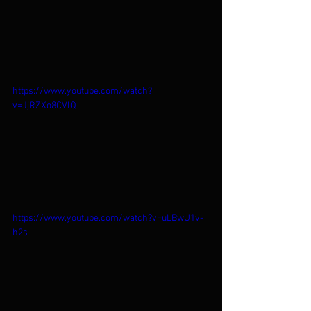
https://www.youtube.com/watch?
v=JjRZXo8CVlQ
https://www.youtube.com/watch?v=uLBwU1v-
h2s