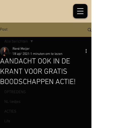
Post
Alle berichten
René Meijer
Alle berichten
18 apr 2021
1 minuten om te lezen
AANDACHT OOK IN DE
KRANT
KRANT VOOR GRATIS
RADIO
BOODSCHAPPEN ACTIE!
KASSA 8
OPTREDENS
NL liedjes
ACTIES
Life