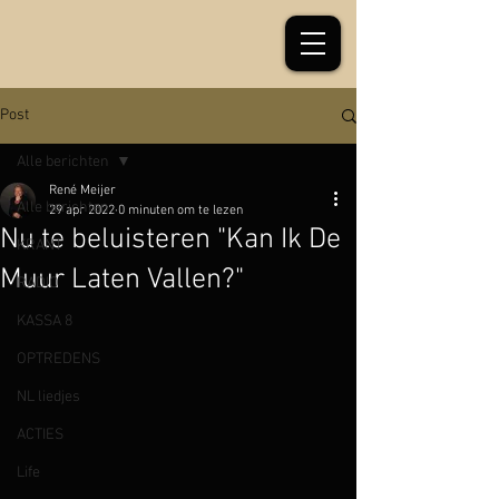
Post
Alle berichten
René Meijer
Alle berichten
29 apr 2022
0 minuten om te lezen
Nu te beluisteren "Kan Ik De
KRANT
Muur Laten Vallen?"
RADIO
KASSA 8
OPTREDENS
NL liedjes
ACTIES
Life