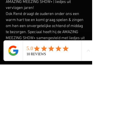
AMAZING MEEZING SHOW+ | liedjes uit 
vervlogen jaren!
Ook René draagt de ouderen onder ons een 
warm hart toe en komt graag spelen & zingen 
om hen een onvergetelijke ochtend of middag 
te bezorgen. Speciaal heeft hij de AMAZING 
MEEZING SHOW+ samengesteld met liedjes uit 
vervlogen tijden.  Liedjes van onder andere 
Wim Sonneveld, Ja Zuster Nee Zuster, Rob de 
Nijs maar ook The Cats, The Beatles, The Kinks 
en vele anderen komen voorbij. En we gaan de 
Rock & Roll niet vergeten met Elvis Presley, 
The Everly Brothers, Roy Orbison en Bill 
Haley. Klik 
hier
 voor een aantal filmpjes.
HOME René Meijer
De Helende Kracht van Muziek voor Ouderen
Muziek Entertainment, een Tijdloze 
Herinnering voor Ouderen
Onvergetelijke Kerst Show+ voor Ouderen
Meer weergeven