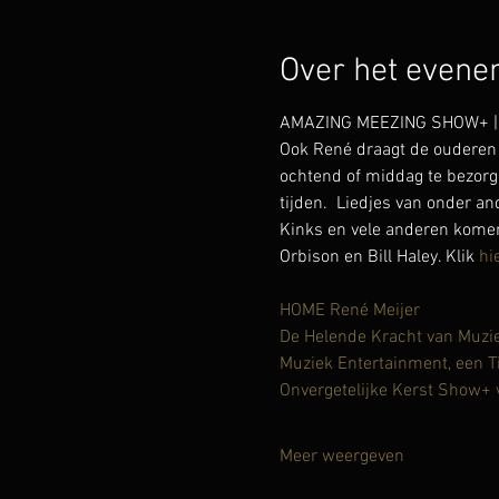
Over het even
AMAZING MEEZING SHOW+ | lie
Ook René draagt de ouderen 
ochtend of middag te bezorg
tijden.  Liedjes van onder a
Kinks en vele anderen komen 
Orbison en Bill Haley. Klik 
hi
HOME René Meijer
De Helende Kracht van Muzi
Muziek Entertainment, een T
Onvergetelijke Kerst Show+
Meer weergeven