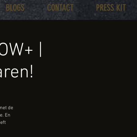
BLOGS
CONTACT
PRESS KIT
OW+ |
aren!
 met de
e. En
eft