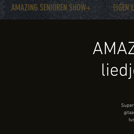
AMAZING SENIOREN SHOW+
EIGEN 
AMAZ
lied
Super 
gita
tu