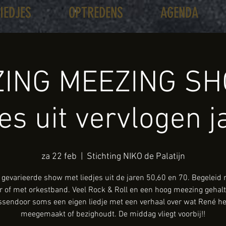
LIEDJES
OPTREDENS
AGENDA
ING MEEZING SH
jes uit vervlogen j
za 22 feb
  |  
Stichting NIKO de Palatijn
gevarieerde show met liedjes uit de jaren 50,60 en 70. Begeleid
ar of met orkestband. Veel Rock & Roll en een hoog meezing gehalt
ssendoor soms een eigen liedje met een verhaal over wat René he
meegemaakt of bezighoudt. De middag vliegt voorbij!!