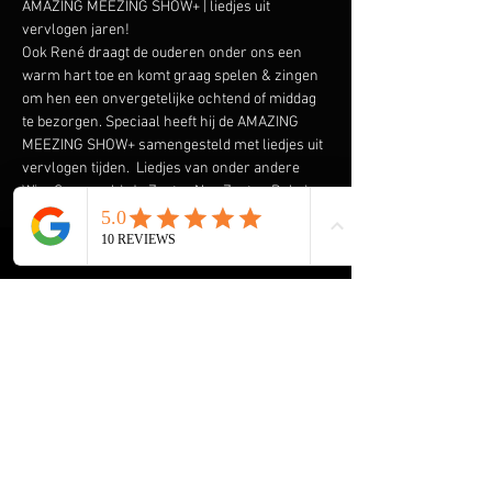
AMAZING MEEZING SHOW+ | liedjes uit 
vervlogen jaren!
Ook René draagt de ouderen onder ons een 
warm hart toe en komt graag spelen & zingen 
om hen een onvergetelijke ochtend of middag 
te bezorgen. Speciaal heeft hij de AMAZING 
MEEZING SHOW+ samengesteld met liedjes uit 
vervlogen tijden.  Liedjes van onder andere 
Wim Sonneveld, Ja Zuster Nee Zuster, Rob de 
Nijs maar ook The Cats, The Beatles, The Kinks 
en vele anderen komen voorbij. En we gaan de 
Rock & Roll niet vergeten met Elvis Presley, 
The Everly Brothers, Roy Orbison en Bill 
Haley. Klik 
hier
 voor een aantal filmpjes.
HOME René Meijer
De Helende Kracht van Muziek voor Ouderen
Muziek Entertainment, een Tijdloze 
Herinnering voor Ouderen
Onvergetelijke Kerst Show+ voor Ouderen