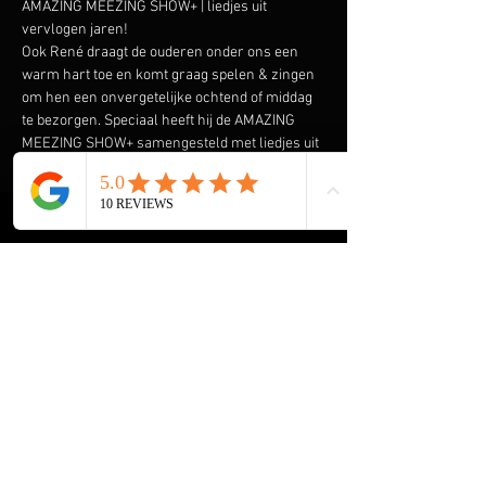
AMAZING MEEZING SHOW+ | liedjes uit 
vervlogen jaren!
Ook René draagt de ouderen onder ons een 
warm hart toe en komt graag spelen & zingen 
om hen een onvergetelijke ochtend of middag 
te bezorgen. Speciaal heeft hij de AMAZING 
MEEZING SHOW+ samengesteld met liedjes uit 
vervlogen tijden.  Liedjes van onder andere 
Wim Sonneveld, Ja Zuster Nee Zuster, Rob de 
Nijs maar ook The Cats, The Beatles, The Kinks 
en vele anderen komen voorbij. En we gaan de 
Rock & Roll niet vergeten met Elvis Presley, 
The Everly Brothers, Roy Orbison en Bill 
Haley. Klik 
hier
 voor een aantal filmpjes.
HOME René Meijer
De Helende Kracht van Muziek voor Ouderen
Muziek Entertainment, een Tijdloze 
Herinnering voor Ouderen
Onvergetelijke Kerst Show+ voor Ouderen
Meer weergeven