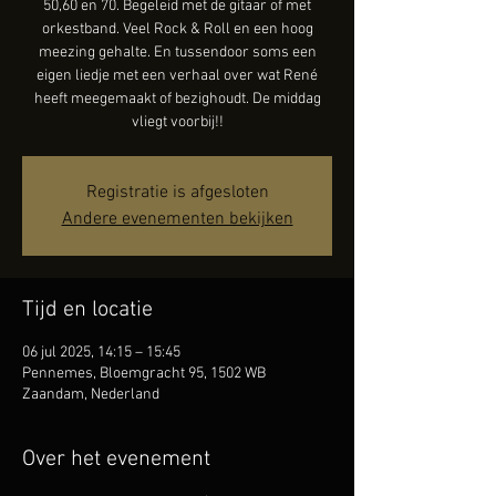
50,60 en 70. Begeleid met de gitaar of met
orkestband. Veel Rock & Roll en een hoog
meezing gehalte. En tussendoor soms een
eigen liedje met een verhaal over wat René
heeft meegemaakt of bezighoudt. De middag
vliegt voorbij!!
Registratie is afgesloten
Andere evenementen bekijken
Tijd en locatie
06 jul 2025, 14:15 – 15:45
Pennemes, Bloemgracht 95, 1502 WB
Zaandam, Nederland
Over het evenement