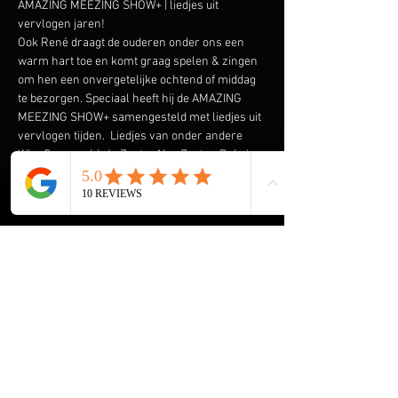
AMAZING MEEZING SHOW+ | liedjes uit 
vervlogen jaren!
Ook René draagt de ouderen onder ons een 
warm hart toe en komt graag spelen & zingen 
om hen een onvergetelijke ochtend of middag 
te bezorgen. Speciaal heeft hij de AMAZING 
MEEZING SHOW+ samengesteld met liedjes uit 
vervlogen tijden.  Liedjes van onder andere 
Wim Sonneveld, Ja Zuster Nee Zuster, Rob de 
Nijs maar ook The Cats, The Beatles, The Kinks 
en vele anderen komen voorbij. En we gaan de 
Rock & Roll niet vergeten met Elvis Presley, 
The Everly Brothers, Roy Orbison en Bill 
Haley. Klik 
hier
 voor een aantal filmpjes.
HOME René Meijer
De Helende Kracht van Muziek voor Ouderen
Muziek Entertainment, een Tijdloze 
Herinnering voor Ouderen
Onvergetelijke Kerst Show+ voor Ouderen