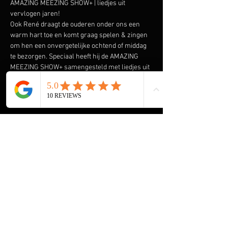
AMAZING MEEZING SHOW+ | liedjes uit 
vervlogen jaren!
Ook René draagt de ouderen onder ons een 
warm hart toe en komt graag spelen & zingen 
om hen een onvergetelijke ochtend of middag 
te bezorgen. Speciaal heeft hij de AMAZING 
MEEZING SHOW+ samengesteld met liedjes uit 
vervlogen tijden.  Liedjes van onder andere 
Wim Sonneveld, Ja Zuster Nee Zuster, Rob de 
Nijs maar ook The Cats, The Beatles, The Kinks 
en vele anderen komen voorbij. En we gaan de 
Rock & Roll niet vergeten met Elvis Presley, 
The Everly Brothers, Roy Orbison en Bill 
Haley. Klik 
hier
 voor een aantal filmpjes.
HOME René Meijer
De Helende Kracht van Muziek voor Ouderen
Muziek Entertainment, een Tijdloze 
Herinnering voor Ouderen
Onvergetelijke Kerst Show+ voor Ouderen
Meer weergeven