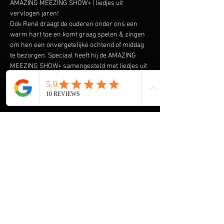
AMAZING MEEZING SHOW+ | liedjes uit 
vervlogen jaren!
Ook René draagt de ouderen onder ons een 
warm hart toe en komt graag spelen & zingen 
om hen een onvergetelijke ochtend of middag 
te bezorgen. Speciaal heeft hij de AMAZING 
MEEZING SHOW+ samengesteld met liedjes uit 
vervlogen tijden.  Liedjes van onder andere 
Wim Sonneveld, Ja Zuster Nee Zuster, Rob de 
Nijs maar ook The Cats, The Beatles, The Kinks 
en vele anderen komen voorbij. En we gaan de 
Rock & Roll niet vergeten met Elvis Presley, 
The Everly Brothers, Roy Orbison en Bill 
Haley. Klik 
hier
 voor een aantal filmpjes.
HOME René Meijer
De Helende Kracht van Muziek voor Ouderen
Muziek Entertainment, een Tijdloze 
Herinnering voor Ouderen
Onvergetelijke Kerst Show+ voor Ouderen
Meer weergeven