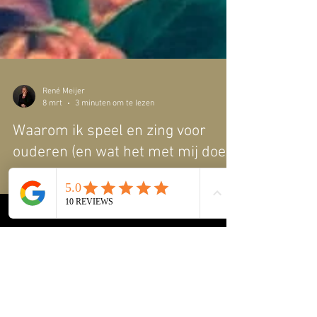
René Meijer
8 mrt
3 minuten om te lezen
Waarom ik speel en zing voor
ouderen (en wat het met mij doet)
In deze persoonlijke blog vertel ik waarom ik zing voor
ouderen en wat muziek met hen én met mij doet.
Muziek brengt herinneringen tot leven, zorgt voor
verbinding en raakt het hart. Een liefdevolle reflectie
op zingen voor ouderen, dementiezorg, samen
meezingen en de kracht van muziek in de
ouderenzorg.