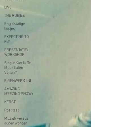
LIVE
THE RUBIES
Engelstalige
liedjes
EXPECTING TO
FLY
PRESENTATIE/
WORKSHOP
Single Kan Ik De
Muur Laten
Vallen?
EIGENWERK | NL
AMAZING
MEEZING SHOW+
KERST
Post test
Muziek versus
ouder worden