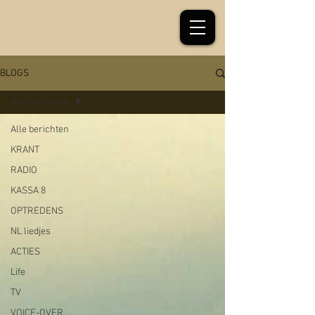
BLOGS
Alle berichten
Alle berichten
KRANT
RADIO
KASSA 8
OPTREDENS
NL liedjes
ACTIES
Life
TV
VOICE-OVER