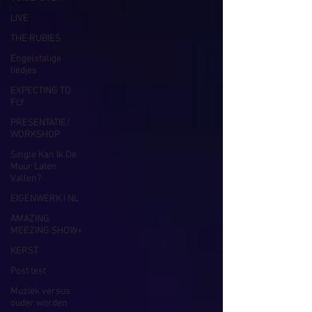
LIVE
THE RUBIES
Engelstalige
liedjes
EXPECTING TO
FLY
PRESENTATIE/
WORKSHOP
Single Kan Ik De
Muur Laten
Vallen?
EIGENWERK | NL
AMAZING
MEEZING SHOW+
KERST
Post test
Muziek versus
ouder worden