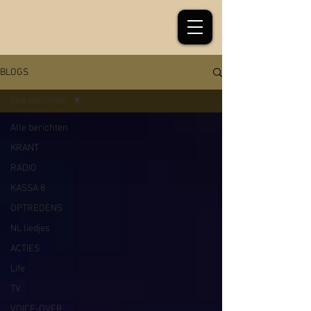
BLOGS
Alle berichten
Alle berichten
KRANT
RADIO
KASSA 8
OPTREDENS
NL liedjes
ACTIES
Life
TV
VOICE-OVER