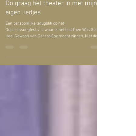
Finale Ouderen Songfestival 2026;
Dolgraag het theater in met mijn
eigen liedjes
Een persoonlijke terugblik op het
Ouderensongfestival, waar ik het lied Toen Was Geluk
Heel Gewoon van Gerard Cox mocht zingen. Niet de
prijzen, maar de saamhorigheid stond centraal. Met
een uitverkochte zaal, een divers muzikaal
programma en een ontroerend slotnummer werd het
een onvergetelijke dag vol muziek, verbinding en
dankbaarheid.