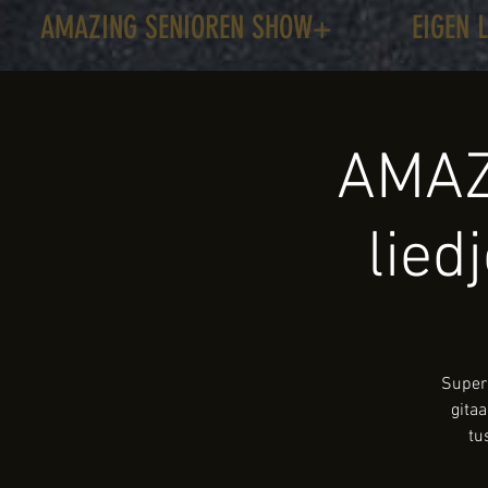
AMAZING SENIOREN SHOW+
EIGEN 
AMAZ
lied
Super 
gita
tu