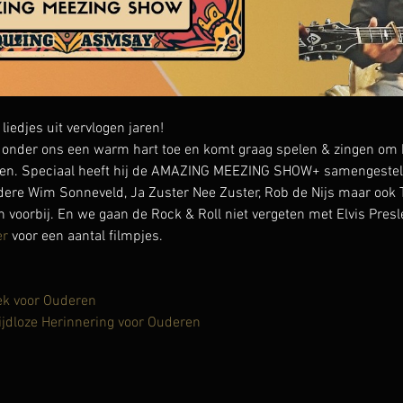
djes uit vervlogen jaren!
onder ons een warm hart toe en komt graag spelen & zingen om h
en. Speciaal heeft hij de AMAZING MEEZING SHOW+ samengesteld 
ndere Wim Sonneveld, Ja Zuster Nee Zuster, Rob de Nijs maar ook T
voorbij. En we gaan de Rock & Roll niet vergeten met Elvis Presle
er
 voor een aantal filmpjes.
ek voor Ouderen
ijdloze Herinnering voor Ouderen