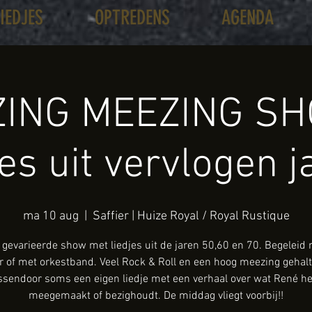
LIEDJES
OPTREDENS
AGENDA
ING MEEZING SH
jes uit vervlogen j
ma 10 aug
  |  
Saffier | Huize Royal / Royal Rustique
gevarieerde show met liedjes uit de jaren 50,60 en 70. Begeleid
ar of met orkestband. Veel Rock & Roll en een hoog meezing gehalt
ssendoor soms een eigen liedje met een verhaal over wat René he
meegemaakt of bezighoudt. De middag vliegt voorbij!!