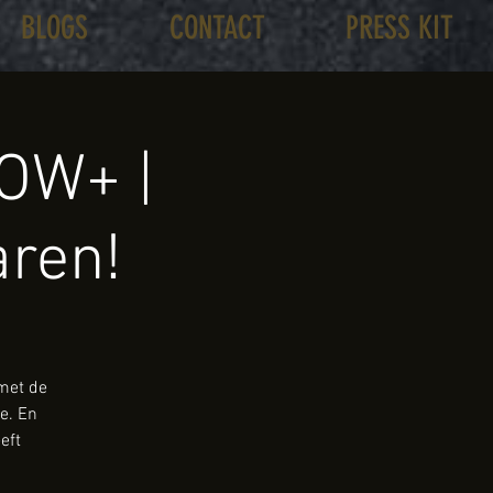
BLOGS
CONTACT
PRESS KIT
OW+ |
aren!
 met de
e. En
eft