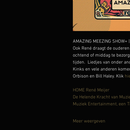
AMAZING MEEZING SHOW+ | lie
Ook René draagt de ouderen 
ochtend of middag te bezorg
tijden.  Liedjes van onder a
Kinks en vele anderen komen 
Orbison en Bill Haley. Klik 
hi
HOME René Meijer
De Helende Kracht van Muzi
Muziek Entertainment, een T
Meer weergeven