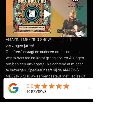
AMAZING MEEZING SHOW+ | liedjes uit 
vervlogen jaren!
Ook René draagt de ouderen onder ons een 
warm hart toe en komt graag spelen & zingen 
om hen een onvergetelijke ochtend of middag 
te bezorgen. Speciaal heeft hij de AMAZING 
MEEZING SHOW+ samengesteld met liedjes uit 
vervlogen tijden.  Liedjes van onder andere 
Wim Sonneveld, Ja Zuster Nee Zuster, Rob de 
Nijs maar ook The Cats, The Beatles, The Kinks 
en vele anderen komen voorbij. En we gaan de 
Rock & Roll niet vergeten met Elvis Presley, 
The Everly Brothers, Roy Orbison en Bill 
Haley. Klik 
hier
 voor een aantal filmpjes.
HOME René Meijer