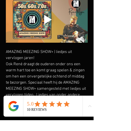
AMAZING MEEZING SHOW+ | liedjes uit 
vervlogen jaren!
Ook René draagt de ouderen onder ons een 
warm hart toe en komt graag spelen & zingen 
om hen een onvergetelijke ochtend of middag 
te bezorgen. Speciaal heeft hij de AMAZING 
MEEZING SHOW+ samengesteld met liedjes uit 
vervlogen tijden.  Liedjes van onder andere 
Wim Sonneveld, Ja Zuster Nee Zuster, Rob de 
Nijs maar ook The Cats, The Beatles, The Kinks 
en vele anderen komen voorbij. En we gaan de 
Rock & Roll niet vergeten met Elvis Presley, 
The Everly Brothers, Roy Orbison en Bill 