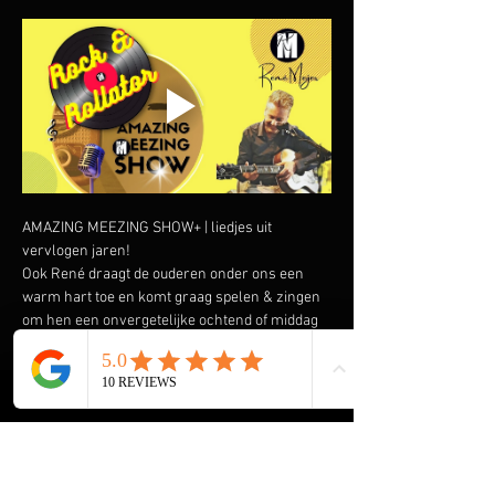
AMAZING MEEZING SHOW+ | liedjes uit 
vervlogen jaren!
Ook René draagt de ouderen onder ons een 
warm hart toe en komt graag spelen & zingen 
om hen een onvergetelijke ochtend of middag 
te bezorgen. Speciaal heeft hij de AMAZING 
MEEZING SHOW+ samengesteld met liedjes uit 
vervlogen tijden.  Liedjes van onder andere 
Wim Sonneveld, Ja Zuster Nee Zuster, Rob de 
Nijs maar ook The Cats, The Beatles, The Kinks 
en vele anderen komen voorbij. En we gaan de 
Rock & Roll niet vergeten met Elvis Presley, 