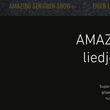
AMAZING SENIOREN SHOW+
EIGEN 
AMAZ
lied
Super 
gita
tu