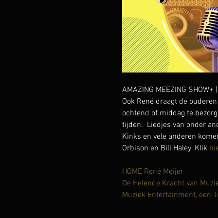
AMAZING MEEZING SHOW+ | lie
Ook René draagt de ouderen 
ochtend of middag te bezorg
tijden.  Liedjes van onder a
Kinks en vele anderen komen 
Orbison en Bill Haley. Klik 
hi
HOME René Meijer
De Helende Kracht van Muzi
Muziek Entertainment, een T