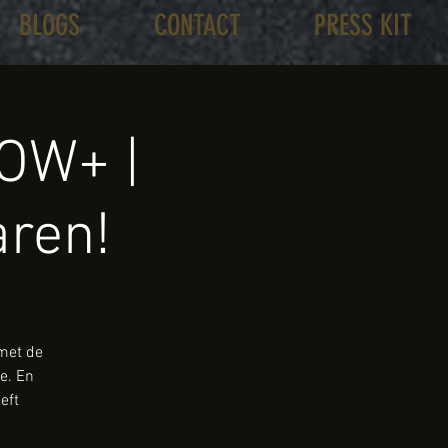
BLOGS
CONTACT
PRESS KIT
OW+ |
aren!
 met de
e. En
eft