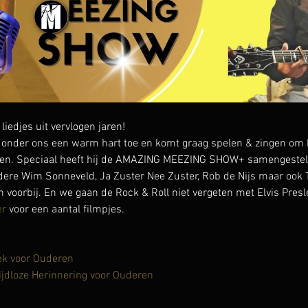
djes uit vervlogen jaren!
onder ons een warm hart toe en komt graag spelen & zingen om h
en. Speciaal heeft hij de AMAZING MEEZING SHOW+ samengesteld 
ndere Wim Sonneveld, Ja Zuster Nee Zuster, Rob de Nijs maar ook T
voorbij. En we gaan de Rock & Roll niet vergeten met Elvis Presle
er
 voor een aantal filmpjes.
ek voor Ouderen
ijdloze Herinnering voor Ouderen