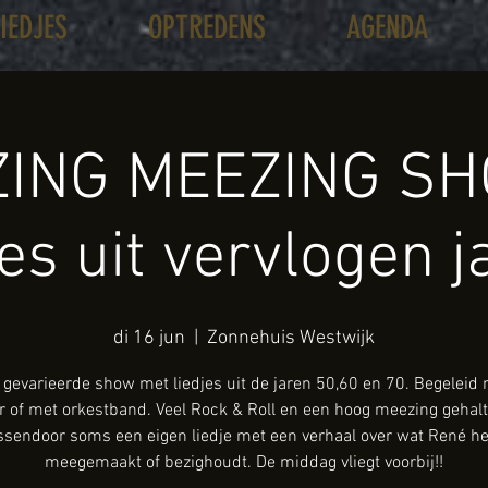
LIEDJES
OPTREDENS
AGENDA
ING MEEZING SH
jes uit vervlogen j
di 16 jun
  |  
Zonnehuis Westwijk
gevarieerde show met liedjes uit de jaren 50,60 en 70. Begeleid
ar of met orkestband. Veel Rock & Roll en een hoog meezing gehalt
ssendoor soms een eigen liedje met een verhaal over wat René he
meegemaakt of bezighoudt. De middag vliegt voorbij!!