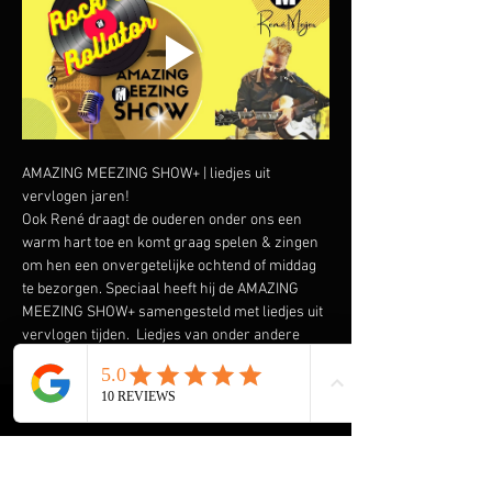
AMAZING MEEZING SHOW+ | liedjes uit 
vervlogen jaren!
Ook René draagt de ouderen onder ons een 
warm hart toe en komt graag spelen & zingen 
om hen een onvergetelijke ochtend of middag 
te bezorgen. Speciaal heeft hij de AMAZING 
MEEZING SHOW+ samengesteld met liedjes uit 
vervlogen tijden.  Liedjes van onder andere 
Wim Sonneveld, Ja Zuster Nee Zuster, Rob de 
Nijs maar ook The Cats, The Beatles, The Kinks 
en vele anderen komen voorbij. En we gaan de 
Rock & Roll niet vergeten met Elvis Presley, 
The Everly Brothers, Roy Orbison en Bill 
Haley. Klik 
hier
 voor een aantal filmpjes.