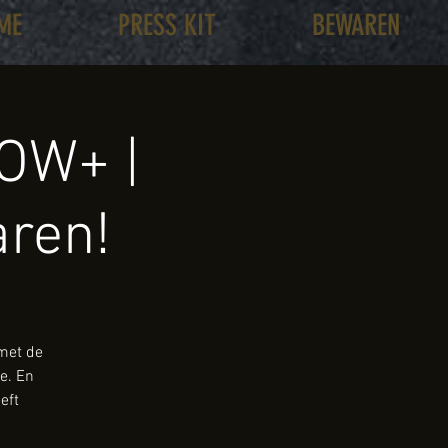
ME
PRESS KIT
BEWAREN
OW+ |
aren!
 met de
e. En
eft