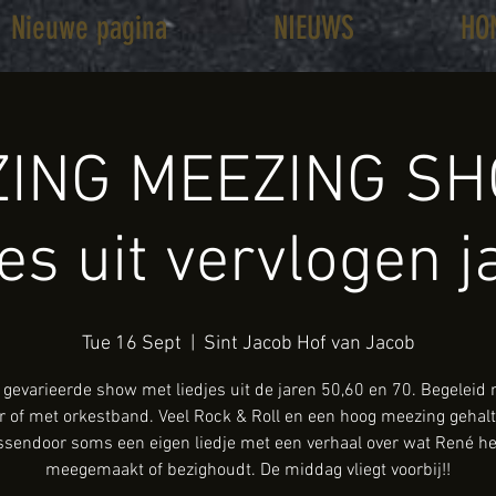
Nieuwe pagina
NIEUWS
HO
ING MEEZING SH
jes uit vervlogen j
Tue 16 Sept
  |  
Sint Jacob Hof van Jacob
gevarieerde show met liedjes uit de jaren 50,60 en 70. Begeleid
ar of met orkestband. Veel Rock & Roll en een hoog meezing gehalt
ssendoor soms een eigen liedje met een verhaal over wat René he
meegemaakt of bezighoudt. De middag vliegt voorbij!!