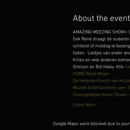
About the event
AMAZING MEEZING SHOW+ | lie
Ook René draagt de ouderen 
ochtend of middag te bezorg
tijden.  Liedjes van onder a
Kinks en vele anderen komen 
Orbison en Bill Haley. Klik 
hi
HOME René Meijer
De Helende Kracht van Muzi
Muziek Entertainment, een T
Onvergetelijke Kerst Show+
Show More
Google Maps were blocked due to your 