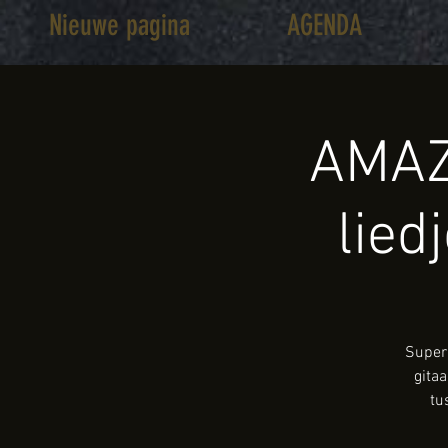
Nieuwe pagina
AGENDA
AMAZ
lied
Super 
gita
tu