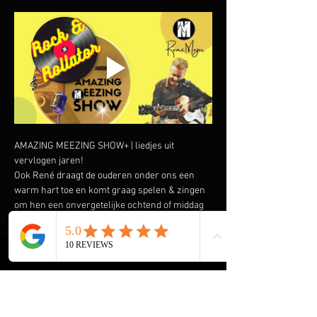
AMAZING MEEZING SHOW+ | liedjes uit 
vervlogen jaren!
Ook René draagt de ouderen onder ons een 
warm hart toe en komt graag spelen & zingen 
om hen een onvergetelijke ochtend of middag 
te bezorgen. Speciaal heeft hij de AMAZING 
MEEZING SHOW+ samengesteld met liedjes uit 
vervlogen tijden.  Liedjes van onder andere 
Wim Sonneveld, Ja Zuster Nee Zuster, Rob de 
Nijs maar ook The Cats, The Beatles, The Kinks 
en vele anderen komen voorbij. En we gaan de 
Rock & Roll niet vergeten met Elvis Presley, 