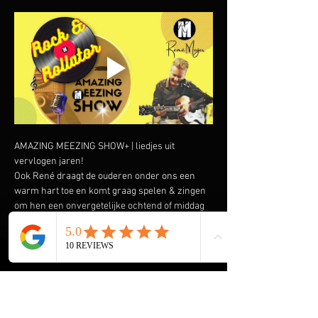
AMAZING MEEZING SHOW+ | liedjes uit 
vervlogen jaren!
Ook René draagt de ouderen onder ons een 
warm hart toe en komt graag spelen & zingen 
om hen een onvergetelijke ochtend of middag 
te bezorgen. Speciaal heeft hij de AMAZING 
MEEZING SHOW+ samengesteld met liedjes uit 
vervlogen tijden.  Liedjes van onder andere 
Wim Sonneveld, Ja Zuster Nee Zuster, Rob de 
Nijs maar ook The Cats, The Beatles, The Kinks 
en vele anderen komen voorbij. En we gaan de 
Rock & Roll niet vergeten met Elvis Presley, 