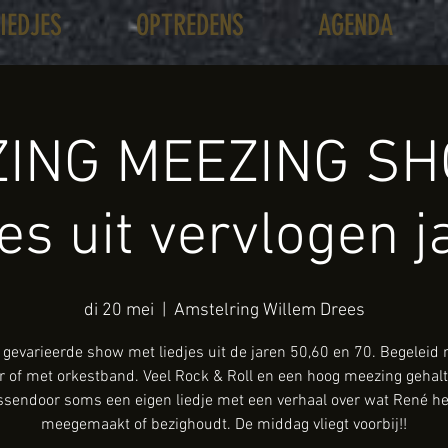
LIEDJES
OPTREDENS
AGENDA
ING MEEZING SH
jes uit vervlogen j
di 20 mei
  |  
Amstelring Willem Drees
gevarieerde show met liedjes uit de jaren 50,60 en 70. Begeleid
ar of met orkestband. Veel Rock & Roll en een hoog meezing gehalt
ssendoor soms een eigen liedje met een verhaal over wat René he
meegemaakt of bezighoudt. De middag vliegt voorbij!!