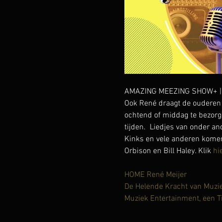
AMAZING MEEZING SHOW+ | lie
Ook René draagt de ouderen 
ochtend of middag te bezorg
tijden.  Liedjes van onder a
Kinks en vele anderen komen 
Orbison en Bill Haley. Klik 
hi
HOME René Meijer
De Helende Kracht van Muzi
Muziek Entertainment, een T