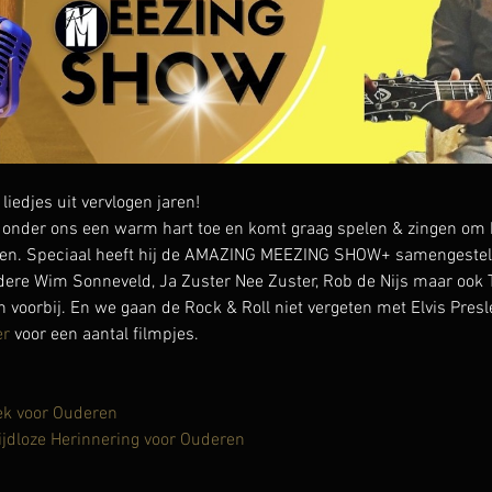
djes uit vervlogen jaren!
onder ons een warm hart toe en komt graag spelen & zingen om h
en. Speciaal heeft hij de AMAZING MEEZING SHOW+ samengesteld 
ndere Wim Sonneveld, Ja Zuster Nee Zuster, Rob de Nijs maar ook T
voorbij. En we gaan de Rock & Roll niet vergeten met Elvis Presle
er
 voor een aantal filmpjes.
ek voor Ouderen
ijdloze Herinnering voor Ouderen