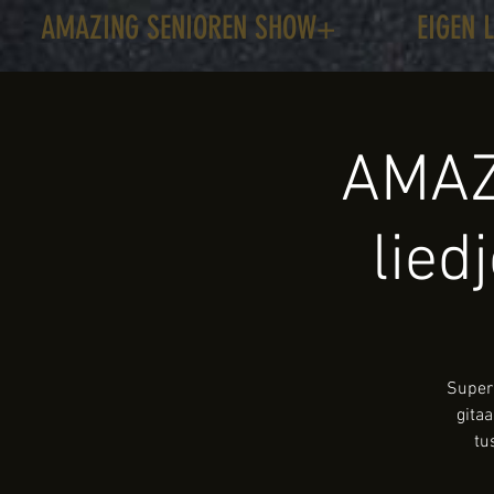
AMAZING SENIOREN SHOW+
EIGEN 
AMAZ
lied
Super 
gita
tu