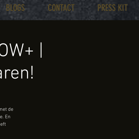
BLOGS
CONTACT
PRESS KIT
OW+ |
aren!
 met de
e. En
eft