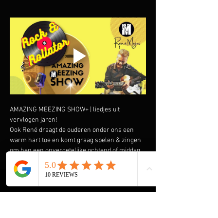
AMAZING MEEZING SHOW+ | liedjes uit 
vervlogen jaren!
Ook René draagt de ouderen onder ons een 
warm hart toe en komt graag spelen & zingen 
om hen een onvergetelijke ochtend of middag 
te bezorgen. Speciaal heeft hij de AMAZING 
MEEZING SHOW+ samengesteld met liedjes uit 
vervlogen tijden.  Liedjes van onder andere 
Wim Sonneveld, Ja Zuster Nee Zuster, Rob de 
Nijs maar ook The Cats, The Beatles, The Kinks 
en vele anderen komen voorbij. En we gaan de 