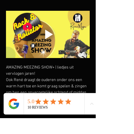
AMAZING MEEZING SHOW+ | liedjes uit 
vervlogen jaren!
Ook René draagt de ouderen onder ons een 
warm hart toe en komt graag spelen & zingen 
om hen een onvergetelijke ochtend of middag 
te bezorgen. Speciaal heeft hij de AMAZING 
MEEZING SHOW+ samengesteld met liedjes uit 
vervlogen tijden.  Liedjes van onder andere 
Wim Sonneveld, Ja Zuster Nee Zuster, Rob de 
Nijs maar ook The Cats, The Beatles, The Kinks 
en vele anderen komen voorbij. En we gaan de 