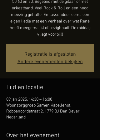
50,60 en 70. Begeleid met de gitaar of met
orkestband. Veel Rock & Roll en een hoog
meezing gehalte. En tussendoor soms een
eigen liedje met een verhaal over wat René
heeft meegemaakt of bezighoudt. De middag
vliegt voorbij!!
Registratie is afgesloten
Andere evenementen bekijken
Tijd en locatie
09 jan 2025, 14:30 – 16:00
Woonzorggroep Samen Kapellehof,
Robbenoordstraat 2, 1779 BJ Den Oever,
Nederland
Over het evenement