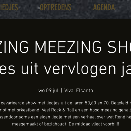
LIEDJES
OPTREDENS
AGENDA
ING MEEZING SH
jes uit vervlogen j
wo 09 jul
  |  
Viva! Elsanta
gevarieerde show met liedjes uit de jaren 50,60 en 70. Begeleid
ar of met orkestband. Veel Rock & Roll en een hoog meezing gehalt
ssendoor soms een eigen liedje met een verhaal over wat René he
meegemaakt of bezighoudt. De middag vliegt voorbij!!