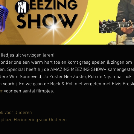
djes uit vervlogen jaren!
onder ons een warm hart toe en komt graag spelen & zingen om h
en. Speciaal heeft hij de AMAZING MEEZING SHOW+ samengesteld 
ndere Wim Sonneveld, Ja Zuster Nee Zuster, Rob de Nijs maar ook T
voorbij. En we gaan de Rock & Roll niet vergeten met Elvis Presle
er
 voor een aantal filmpjes.
ek voor Ouderen
ijdloze Herinnering voor Ouderen