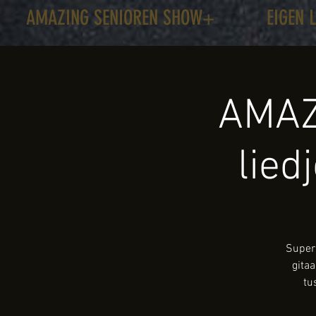
AMAZING SENIOREN SHOW+
EIGEN 
AMAZ
lied
Super 
gita
tu