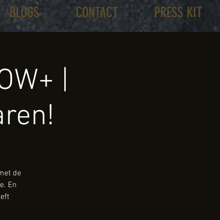
BLOGS
CONTACT
PRESS KIT
OW+ |
aren!
 met de
e. En
eft