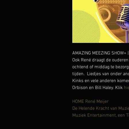
AMAZING MEEZING SHOW+ | lie
Ook René draagt de ouderen 
ochtend of middag te bezorg
tijden.  Liedjes van onder a
Kinks en vele anderen komen 
Orbison en Bill Haley. Klik 
hi
HOME René Meijer
De Helende Kracht van Muzi
Muziek Entertainment, een T