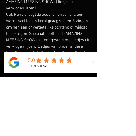
AMAZING MEEZING SHOW+ | liedjes uit 
vervlogen jaren!
Ook René draagt de ouderen onder ons een 
warm hart toe en komt graag spelen & zingen 
om hen een onvergetelijke ochtend of middag 
te bezorgen. Speciaal heeft hij de AMAZING 
MEEZING SHOW+ samengesteld met liedjes uit 
vervlogen tijden.  Liedjes van onder andere 
Wim Sonneveld, Ja Zuster Nee Zuster, Rob de 
Nijs maar ook The Cats, The Beatles, The Kinks 
en vele anderen komen voorbij. En we gaan de 
Rock & Roll niet vergeten met Elvis Presley, 
The Everly Brothers, Roy Orbison en Bill 
Haley. Klik 
hier
 voor een aantal filmpjes.
HOME René Meijer
De Helende Kracht van Muziek voor Ouderen
Muziek Entertainment, een Tijdloze 
Herinnering voor Ouderen
Onvergetelijke Kerst Show+ voor Ouderen