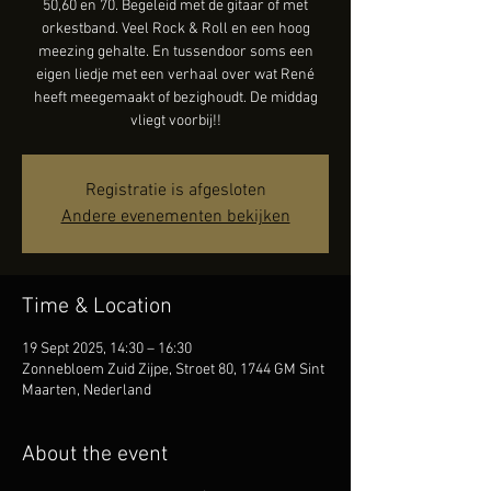
50,60 en 70. Begeleid met de gitaar of met
orkestband. Veel Rock & Roll en een hoog
meezing gehalte. En tussendoor soms een
eigen liedje met een verhaal over wat René
heeft meegemaakt of bezighoudt. De middag
vliegt voorbij!!
Registratie is afgesloten
Andere evenementen bekijken
Time & Location
19 Sept 2025, 14:30 – 16:30
Zonnebloem Zuid Zijpe, Stroet 80, 1744 GM Sint
Maarten, Nederland
About the event