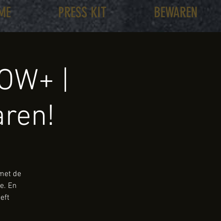
ME
PRESS KIT
BEWAREN
OW+ |
aren!
 met de
e. En
eft