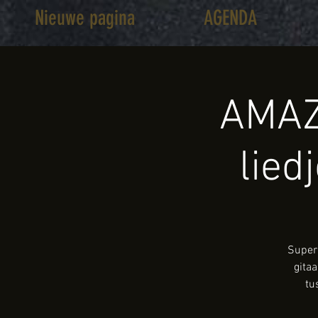
Nieuwe pagina
AGENDA
AMAZ
lied
Super 
gita
tu