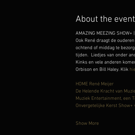
About the event
AMAZING MEEZING SHOW+ | lie
Ook René draagt de ouderen 
ochtend of middag te bezorg
tijden.  Liedjes van onder a
Kinks en vele anderen komen 
Orbison en Bill Haley. Klik 
hi
HOME René Meijer
De Helende Kracht van Muzi
Muziek Entertainment, een T
Onvergetelijke Kerst Show+
Show More