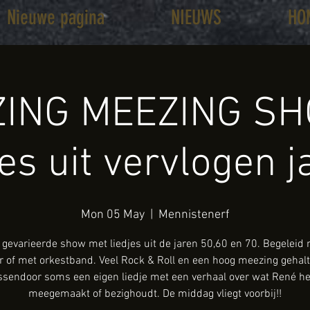
Nieuwe pagina
NIEUWS
HO
ING MEEZING SH
jes uit vervlogen j
Mon 05 May
  |  
Mennistenerf
gevarieerde show met liedjes uit de jaren 50,60 en 70. Begeleid
ar of met orkestband. Veel Rock & Roll en een hoog meezing gehalt
ssendoor soms een eigen liedje met een verhaal over wat René he
meegemaakt of bezighoudt. De middag vliegt voorbij!!