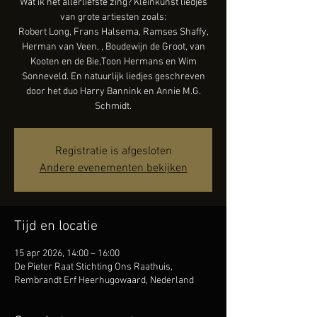
Wat ik het allerliefste zing? Kleinkunst liedjes
van grote artiesten zoals:
Robert Long, Frans Halsema, Ramses Shaffy,
Herman van Veen, , Boudewijn de Groot, van
Kooten en de Bie,Toon Hermans en Wim
Sonneveld. En natuurlijk liedjes geschreven
door het duo Harry Bannink en Annie M.G.
Schmidt.
Registratie is afgesloten
Andere evenementen bekijken
Tijd en locatie
15 apr 2026, 14:00 – 16:00
De Pieter Raat Stichting Ons Raathuis,
Rembrandt Erf Heerhugowaard, Nederland