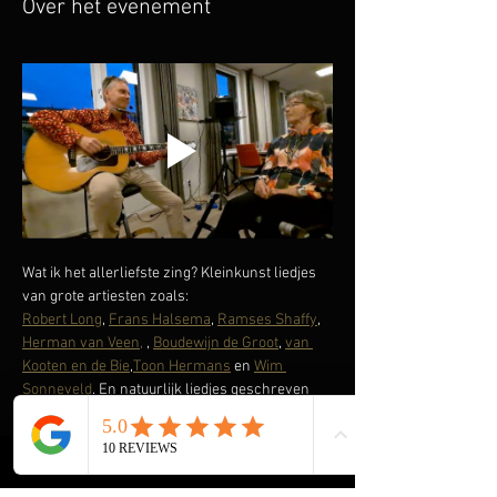
Over het evenement
Wat ik het allerliefste zing? Kleinkunst liedjes 
van grote artiesten zoals:
Robert Long
, 
Frans Halsema
, 
Ramses Shaffy
, 
Herman van Veen,
 , 
Boudewijn de Groot
, 
van 
Kooten en de Bie
,
Toon Hermans
 en 
Wim 
Sonneveld
. En natuurlijk liedjes geschreven 
door het duo 
Harry Bannink en Annie M.G. 
Schmidt
, wat zich onder andere heeft vertaald 
in de liedjes uit 
Ja zuster Nee Zuster
. Of uit de 
vroegere televisieserie 
‘t Schaep met de 5 