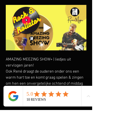
AMAZING MEEZING SHOW+ | liedjes uit 
vervlogen jaren!
Ook René draagt de ouderen onder ons een 
warm hart toe en komt graag spelen & zingen 
om hen een onvergetelijke ochtend of middag 
te bezorgen. Speciaal heeft hij de AMAZING 
MEEZING SHOW+ samengesteld met liedjes uit 
vervlogen tijden.  Liedjes van onder andere 
Wim Sonneveld, Ja Zuster Nee Zuster, Rob de 
Nijs maar ook The Cats, The Beatles, The Kinks 
en vele anderen komen voorbij. En we gaan de 
Rock & Roll niet vergeten met Elvis Presley, 