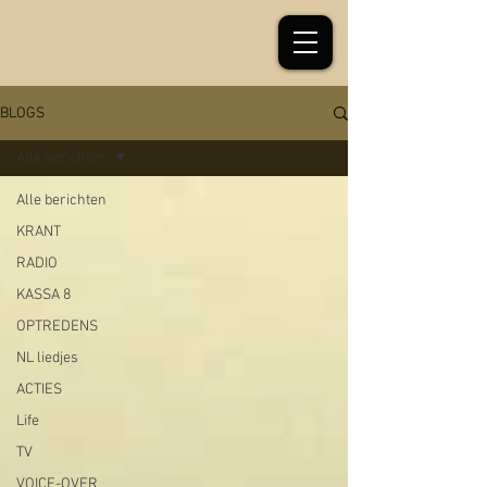
BLOGS
Alle berichten
Alle berichten
KRANT
RADIO
KASSA 8
OPTREDENS
NL liedjes
ACTIES
Life
TV
VOICE-OVER