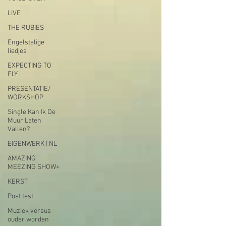
LIVE
THE RUBIES
Engelstalige
liedjes
EXPECTING TO
FLY
PRESENTATIE/
WORKSHOP
Single Kan Ik De
Muur Laten
Vallen?
EIGENWERK | NL
AMAZING
MEEZING SHOW+
KERST
Post test
Muziek versus
ouder worden