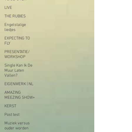
LIVE
THE RUBIES
Engelstalige
liedjes
EXPECTING TO
FLY
PRESENTATIE/
WORKSHOP
Single Kan Ik De
Muur Laten
Vallen?
EIGENWERK | NL
AMAZING
MEEZING SHOW+
KERST
Post test
Muziek versus
ouder worden