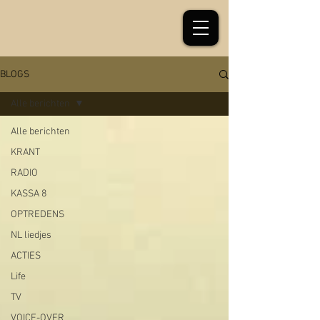
BLOGS
Alle berichten
Alle berichten
KRANT
RADIO
KASSA 8
OPTREDENS
NL liedjes
ACTIES
Life
TV
VOICE-OVER