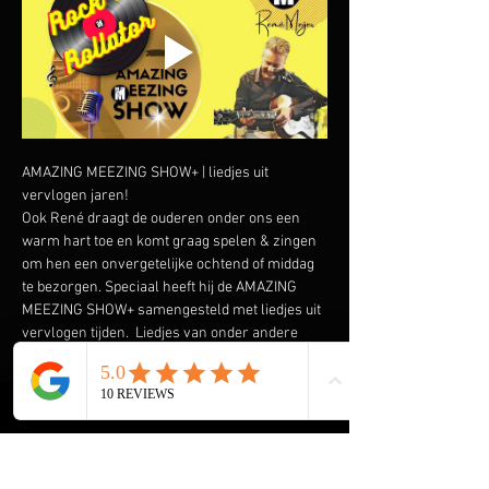
AMAZING MEEZING SHOW+ | liedjes uit 
vervlogen jaren!
Ook René draagt de ouderen onder ons een 
warm hart toe en komt graag spelen & zingen 
om hen een onvergetelijke ochtend of middag 
te bezorgen. Speciaal heeft hij de AMAZING 
MEEZING SHOW+ samengesteld met liedjes uit 
vervlogen tijden.  Liedjes van onder andere 
Wim Sonneveld, Ja Zuster Nee Zuster, Rob de 
Nijs maar ook The Cats, The Beatles, The Kinks 
en vele anderen komen voorbij. En we gaan de 
Rock & Roll niet vergeten met Elvis Presley, 
The Everly Brothers, Roy Orbison en Bill 
Haley. Klik 
hier
 voor een aantal filmpjes.