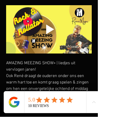
AMAZING MEEZING SHOW+ | liedjes uit 
vervlogen jaren!
Ook René draagt de ouderen onder ons een 
warm hart toe en komt graag spelen & zingen 
om hen een onvergetelijke ochtend of middag 
te bezorgen. Speciaal heeft hij de AMAZING 
MEEZING SHOW+ samengesteld met liedjes uit 
vervlogen tijden.  Liedjes van onder andere 
Wim Sonneveld, Ja Zuster Nee Zuster, Rob de 
Nijs maar ook The Cats, The Beatles, The Kinks 
en vele anderen komen voorbij. En we gaan de 
Rock & Roll niet vergeten met Elvis Presley, 