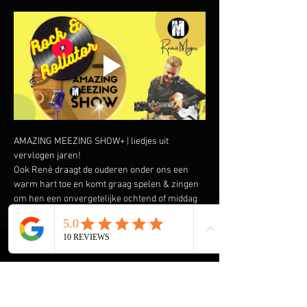
AMAZING MEEZING SHOW+ | liedjes uit 
vervlogen jaren!
Ook René draagt de ouderen onder ons een 
warm hart toe en komt graag spelen & zingen 
om hen een onvergetelijke ochtend of middag 
te bezorgen. Speciaal heeft hij de AMAZING 
MEEZING SHOW+ samengesteld met liedjes uit 
vervlogen tijden.  Liedjes van onder andere 
Wim Sonneveld, Ja Zuster Nee Zuster, Rob de 
Nijs maar ook The Cats, The Beatles, The Kinks 
en vele anderen komen voorbij. En we gaan de 
Rock & Roll niet vergeten met Elvis Presley, 