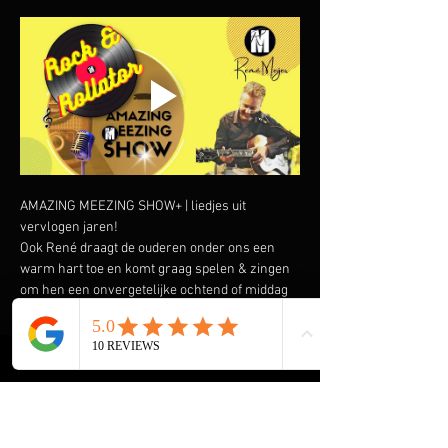
AMAZING MEEZING SHOW+ | liedjes uit 
vervlogen jaren!
Ook René draagt de ouderen onder ons een 
warm hart toe en komt graag spelen & zingen 
om hen een onvergetelijke ochtend of middag 
te bezorgen. Speciaal heeft hij de AMAZING 
MEEZING SHOW+ samengesteld met liedjes uit 
vervlogen tijden.  Liedjes van onder andere 
Wim Sonneveld, Ja Zuster Nee Zuster, Rob de 
Nijs maar ook The Cats, The Beatles, The Kinks 
en vele anderen komen voorbij. En we gaan de 
Rock & Roll niet vergeten met Elvis Presley, 