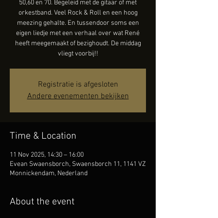
50,60 en 70. Begeleid met de gitaar of met
orkestband. Veel Rock & Roll en een hoog
meezing gehalte. En tussendoor soms een
eigen liedje met een verhaal over wat René
heeft meegemaakt of bezighoudt. De middag
vliegt voorbij!!
Registratie is afgesloten
Andere evenementen bekijken
Time & Location
11 Nov 2025, 14:30 – 16:00
Evean Swaensborch, Swaensborch 11, 1141 VZ
Monnickendam, Nederland
About the event