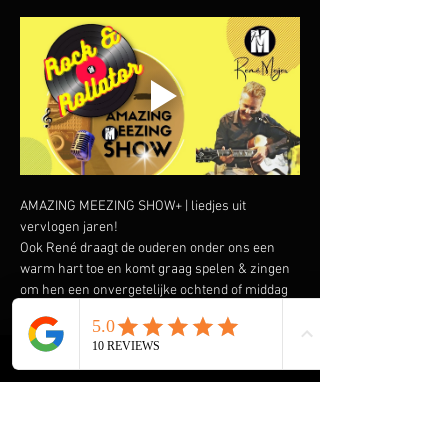
AMAZING MEEZING SHOW+ | liedjes uit 
vervlogen jaren!
Ook René draagt de ouderen onder ons een 
warm hart toe en komt graag spelen & zingen 
om hen een onvergetelijke ochtend of middag 
te bezorgen. Speciaal heeft hij de AMAZING 
MEEZING SHOW+ samengesteld met liedjes uit 
vervlogen tijden.  Liedjes van onder andere 
Wim Sonneveld, Ja Zuster Nee Zuster, Rob de 
Nijs maar ook The Cats, The Beatles, The Kinks 
en vele anderen komen voorbij. En we gaan de 
Rock & Roll niet vergeten met Elvis Presley, 