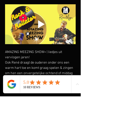
AMAZING MEEZING SHOW+ | liedjes uit 
vervlogen jaren!
Ook René draagt de ouderen onder ons een 
warm hart toe en komt graag spelen & zingen 
om hen een onvergetelijke ochtend of middag 
te bezorgen. Speciaal heeft hij de AMAZING 
MEEZING SHOW+ samengesteld met liedjes uit 
vervlogen tijden.  Liedjes van onder andere 
Wim Sonneveld, Ja Zuster Nee Zuster, Rob de 
Nijs maar ook The Cats, The Beatles, The Kinks 
en vele anderen komen voorbij. En we gaan de 
Rock & Roll niet vergeten met Elvis Presley, 