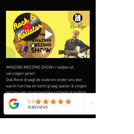
AMAZING MEEZING SHOW+ | liedjes uit 
vervlogen jaren!
Ook René draagt de ouderen onder ons een 
warm hart toe en komt graag spelen & zingen 
om hen een onvergetelijke ochtend of middag 
te bezorgen. Speciaal heeft hij de AMAZING 
MEEZING SHOW+ samengesteld met liedjes uit 
vervlogen tijden.  Liedjes van onder andere 
Wim Sonneveld, Ja Zuster Nee Zuster, Rob de 
Nijs maar ook The Cats, The Beatles, The Kinks 
en vele anderen komen voorbij. En we gaan de 