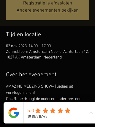
Registratie is afgesloten
Andere evenementen bekijken
Tijd en locatie
02 nov 2023, 14:00 – 17:00
Zonnebloem Amsterdam Noord, Achterlaan 12,
1027 AK Amsterdam, Nederland
Over het evenement
AMAZING MEEZING SHOW+ | liedjes uit 
vervlogen jaren!
Ook René draagt de ouderen onder ons een 
warm hart toe en komt graag spelen & zingen 
om hen een onvergetelijke ochtend of middag 
te bezorgen. Speciaal heeft hij de AMAZING 
MEEZING SHOW+ samengesteld met liedjes uit 
vervlogen tijden. Denk aan liedjes als ‘Kleine 