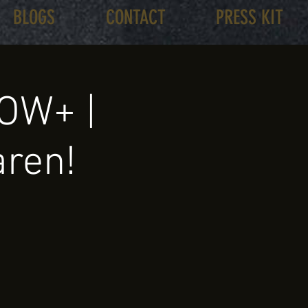
BLOGS
CONTACT
PRESS KIT
OW+ |
aren!