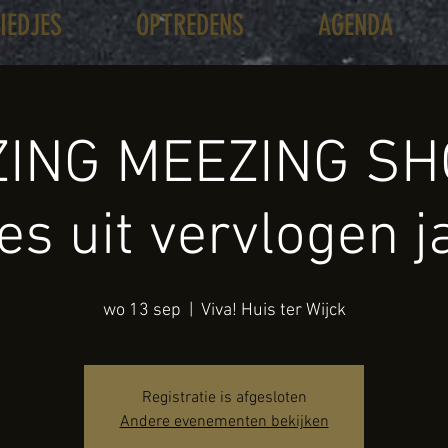
LIEDJES
OPTREDENS
AGENDA
ING MEEZING SH
jes uit vervlogen j
wo 13 sep
  |  
Viva! Huis ter Wijck
Registratie is afgesloten
Andere evenementen bekijken