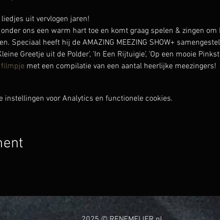
djes uit vervlogen jaren!
onder ons een warm hart toe en komt graag spelen & zingen om h
en. Speciaal heeft hij de AMAZING MEEZING SHOW+ samengesteld 
Kleine Greetje uit de Polder’, ‘In Een Rijtuigie’, ‘Op een mooie Pinkst
 filmpje
 met een compilatie van een aantal heerlijke meezingers!
instellingen voor Analytics en functionele cookies.
ment
2025 © RENEMEIJER.nl