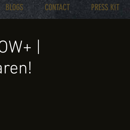
BLOGS
CONTACT
PRESS KIT
OW+ |
aren!