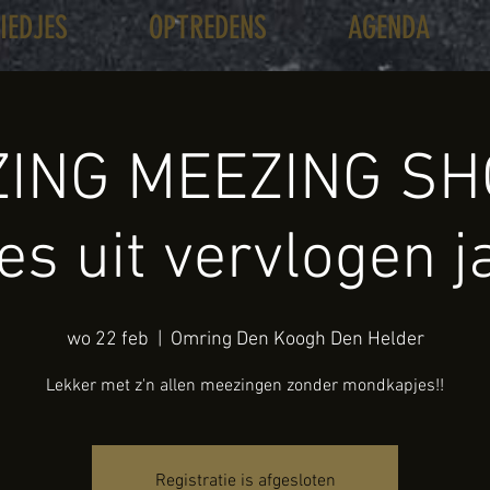
LIEDJES
OPTREDENS
AGENDA
ING MEEZING SH
jes uit vervlogen j
wo 22 feb
  |  
Omring Den Koogh Den Helder
Lekker met z'n allen meezingen zonder mondkapjes!!
Registratie is afgesloten