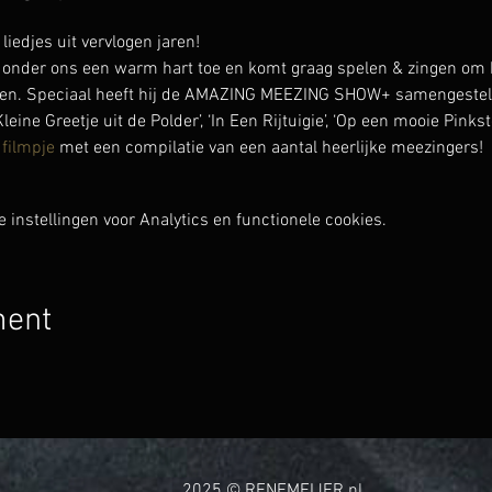
djes uit vervlogen jaren!
onder ons een warm hart toe en komt graag spelen & zingen om h
en. Speciaal heeft hij de AMAZING MEEZING SHOW+ samengesteld 
Kleine Greetje uit de Polder’, ‘In Een Rijtuigie’, ‘Op een mooie Pinkst
 filmpje
 met een compilatie van een aantal heerlijke meezingers!
instellingen voor Analytics en functionele cookies.
ment
2025 © RENEMEIJER.nl