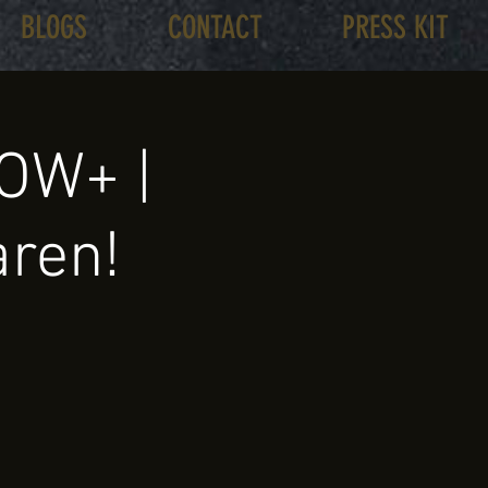
BLOGS
CONTACT
PRESS KIT
OW+ |
aren!