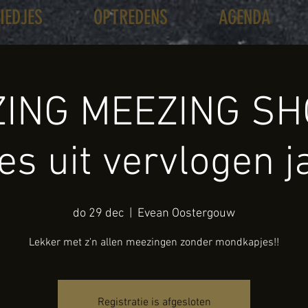
LIEDJES
OPTREDENS
AGENDA
ING MEEZING SH
jes uit vervlogen j
do 29 dec
  |  
Evean Oostergouw
Lekker met z'n allen meezingen zonder mondkapjes!!
Registratie is afgesloten