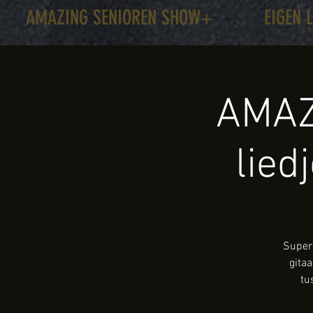
AMAZING SENIOREN SHOW+
EIGEN 
AMAZ
lied
Super 
gita
tu