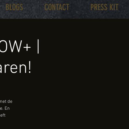
BLOGS
CONTACT
PRESS KIT
OW+ |
aren!
 met de
e. En
eft