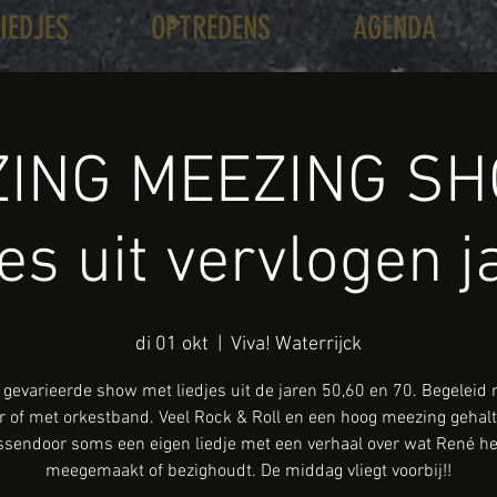
LIEDJES
OPTREDENS
AGENDA
ING MEEZING SH
jes uit vervlogen j
di 01 okt
  |  
Viva! Waterrijck
gevarieerde show met liedjes uit de jaren 50,60 en 70. Begeleid
ar of met orkestband. Veel Rock & Roll en een hoog meezing gehalt
ssendoor soms een eigen liedje met een verhaal over wat René he
meegemaakt of bezighoudt. De middag vliegt voorbij!!